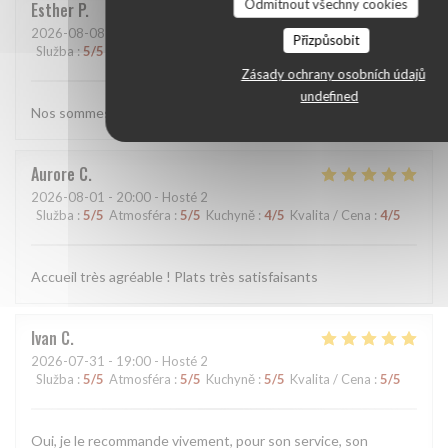
Odmítnout všechny cookies
Esther
P
2026-08-08
- 13:00 - Hosté 2
Přizpůsobit
Služba
:
5
/5
Atmosféra
:
5
/5
Kuchyně
:
5
/5
Kvalita / Cena
:
5
/5
Zásady ochrany osobních údajů
undefined
Nos sommes toujours aussi satisfaits des plats et de l'accueil.
Aurore
C
2026-08-01
- 20:00 - Hosté 2
Služba
:
5
/5
Atmosféra
:
5
/5
Kuchyně
:
4
/5
Kvalita / Cena
:
4
/5
Accueil très agréable ! Plats très satisfaisants
Ivan
C
2026-07-31
- 19:00 - Hosté 2
Služba
:
5
/5
Atmosféra
:
5
/5
Kuchyně
:
5
/5
Kvalita / Cena
:
5
/5
Oui, je le recommande vivement, pour son service, son