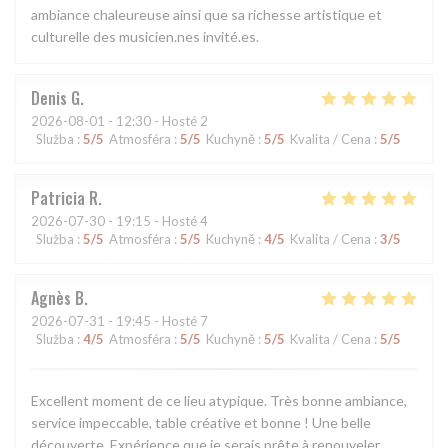
ambiance chaleureuse ainsi que sa richesse artistique et
culturelle des musicien.nes invité.es.
Denis
G
2026-08-01
- 12:30 - Hosté 2
Služba
:
5
/5
Atmosféra
:
5
/5
Kuchyně
:
5
/5
Kvalita / Cena
:
5
/5
Patricia
R
2026-07-30
- 19:15 - Hosté 4
Služba
:
5
/5
Atmosféra
:
5
/5
Kuchyně
:
4
/5
Kvalita / Cena
:
3
/5
Agnès
B
2026-07-31
- 19:45 - Hosté 7
Služba
:
4
/5
Atmosféra
:
5
/5
Kuchyně
:
5
/5
Kvalita / Cena
:
5
/5
Excellent moment de ce lieu atypique. Très bonne ambiance,
service impeccable, table créative et bonne ! Une belle
découverte. Expérience que je serais prête à renouveler