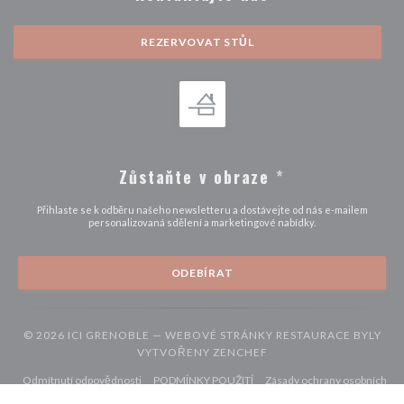
REZERVOVAT STŮL
Zůstaňte v obraze
*
Přihlaste se k odběru našeho newsletteru a dostávejte od nás e-mailem
personalizovaná sdělení a marketingové nabídky.
ODEBÍRAT
© 2026 ICI GRENOBLE — WEBOVÉ STRÁNKY RESTAURACE BYLY
((OTEVŘE SE V NOVÉM 
VYTVOŘENY
ZENCHEF
((otevře se v novém okně))
((otevře se v novém okně))
Odmítnutí odpovědnosti
PODMÍNKY POUŽITÍ
Zásady ochrany osobních
((otevře se v novém okně))
((otevře se v novém okně))
((otevře se v nové
údajů
Politika ohledně cookies
Pristupnost