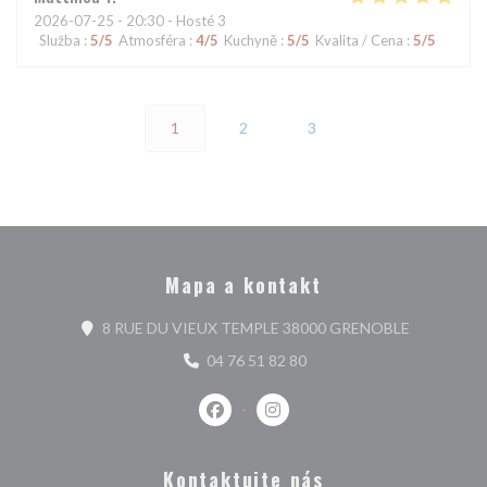
2026-07-25
- 20:30 - Hosté 3
Služba
:
5
/5
Atmosféra
:
4
/5
Kuchyně
:
5
/5
Kvalita / Cena
:
5
/5
1
2
3
Mapa a kontakt
((otevře se
8 RUE DU VIEUX TEMPLE 38000 GRENOBLE
04 76 51 82 80
Facebook ((otevře se v novém okně)
Instagram ((otevře se v nové
Kontaktujte nás