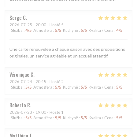
Serge
C
2026-07-25
- 20:00 - Hosté 5
Služba
:
4
/5
Atmosféra
:
5
/5
Kuchyně
:
5
/5
Kvalita / Cena
:
4
/5
Une carte renouvelée a chaque saison avec des propositions
originales, un service agréable et un accueil attentif.
Véronique
G
2026-07-24
- 20:45 - Hosté 2
Služba
:
5
/5
Atmosféra
:
5
/5
Kuchyně
:
5
/5
Kvalita / Cena
:
5
/5
Roberto
R
2026-07-23
- 19:00 - Hosté 1
Služba
:
5
/5
Atmosféra
:
5
/5
Kuchyně
:
5
/5
Kvalita / Cena
:
5
/5
Matthieu
T