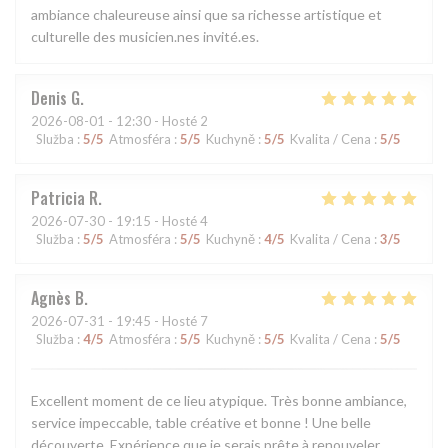
ambiance chaleureuse ainsi que sa richesse artistique et
culturelle des musicien.nes invité.es.
Denis
G
2026-08-01
- 12:30 - Hosté 2
Služba
:
5
/5
Atmosféra
:
5
/5
Kuchyně
:
5
/5
Kvalita / Cena
:
5
/5
Patricia
R
2026-07-30
- 19:15 - Hosté 4
Služba
:
5
/5
Atmosféra
:
5
/5
Kuchyně
:
4
/5
Kvalita / Cena
:
3
/5
Agnès
B
2026-07-31
- 19:45 - Hosté 7
Služba
:
4
/5
Atmosféra
:
5
/5
Kuchyně
:
5
/5
Kvalita / Cena
:
5
/5
Excellent moment de ce lieu atypique. Très bonne ambiance,
service impeccable, table créative et bonne ! Une belle
découverte. Expérience que je serais prête à renouveler