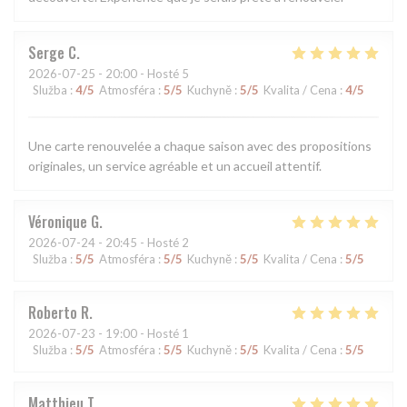
Serge
C
2026-07-25
- 20:00 - Hosté 5
Služba
:
4
/5
Atmosféra
:
5
/5
Kuchyně
:
5
/5
Kvalita / Cena
:
4
/5
Une carte renouvelée a chaque saison avec des propositions
originales, un service agréable et un accueil attentif.
Véronique
G
2026-07-24
- 20:45 - Hosté 2
Služba
:
5
/5
Atmosféra
:
5
/5
Kuchyně
:
5
/5
Kvalita / Cena
:
5
/5
Roberto
R
2026-07-23
- 19:00 - Hosté 1
Služba
:
5
/5
Atmosféra
:
5
/5
Kuchyně
:
5
/5
Kvalita / Cena
:
5
/5
Matthieu
T