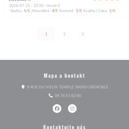
2026-07-25
- 20:30 - Hosté 3
Služba
:
5
/5
Atmosféra
:
4
/5
Kuchyně
:
5
/5
Kvalita / Cena
:
5
/5
1
2
3
Mapa a kontakt
((otevře se
8 RUE DU VIEUX TEMPLE 38000 GRENOBLE
04 76 51 82 80
Facebook ((otevře se v novém okně)
Instagram ((otevře se v nové
Kontaktujte nás