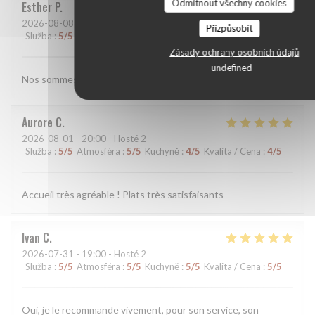
Odmítnout všechny cookies
Esther
P
2026-08-08
- 13:00 - Hosté 2
Přizpůsobit
Služba
:
5
/5
Atmosféra
:
5
/5
Kuchyně
:
5
/5
Kvalita / Cena
:
5
/5
Zásady ochrany osobních údajů
undefined
Nos sommes toujours aussi satisfaits des plats et de l'accueil.
Aurore
C
2026-08-01
- 20:00 - Hosté 2
Služba
:
5
/5
Atmosféra
:
5
/5
Kuchyně
:
4
/5
Kvalita / Cena
:
4
/5
Accueil très agréable ! Plats très satisfaisants
Ivan
C
2026-07-31
- 19:00 - Hosté 2
Služba
:
5
/5
Atmosféra
:
5
/5
Kuchyně
:
5
/5
Kvalita / Cena
:
5
/5
Oui, je le recommande vivement, pour son service, son