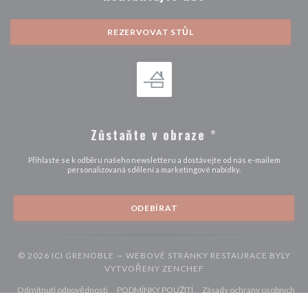
REZERVOVAT STŮL
Zůstaňte v obraze
*
Přihlaste se k odběru našeho newsletteru a dostávejte od nás e-mailem
personalizovaná sdělení a marketingové nabídky.
ODEBÍRAT
© 2026 ICI GRENOBLE — WEBOVÉ STRÁNKY RESTAURACE BYLY
((OTEVŘE SE V NOVÉM 
VYTVOŘENY
ZENCHEF
((otevře se v novém okně))
((otevře se v novém okně))
Odmítnutí odpovědnosti
PODMÍNKY POUŽITÍ
Zásady ochrany osobních
((otevře se v novém okně))
((otevře se v novém okně))
((otevře se v nové
údajů
Politika ohledně cookies
Pristupnost