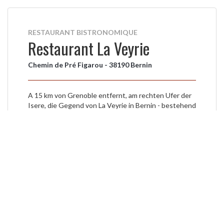
RESTAURANT BISTRONOMIQUE
Restaurant La Veyrie
Chemin de Pré Figarou - 38190 Bernin
A 15 km von Grenoble entfernt, am rechten Ufer der
Isere, die Gegend von La Veyrie in Bernin - bestehend
aus einer Festung aus dem elften Jahrhundert und
Restaurant - auf einem der wenigen Hügel
Grésivaudan entfernt. Das Gebiet der Veyrie bietet
einen Panoramablick auf die Belledonne und
Chartreuse.
Das La Veyrie verfügt über 80 Sitzplätze und eine
Terrasse für bis zu 300 Personen. Das Dekor - alt und
modern, einfach und gemütlich - destillieren subtil
Codes zu Hause in einer Atmosphäre, die sowohl
warm und offen zum Garten ist mit seinen großen
Fenstern.