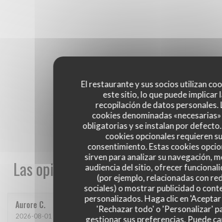
El restaurante y sus socios utilizan co
este sitio, lo que puede implicar 
recopilación de datos personales. 
cookies denominadas «necesarias»
obligatorias y se instalan por defecto
cookies opcionales requieren s
consentimiento. Estas cookies opcio
sirven para analizar su navegación, me
Las opiniones de nuestros clientes
audiencia del sitio, ofrecer funcional
(por ejemplo, relacionadas con re
sociales) o mostrar publicidad o cont
personalizados. Haga clic en 'Aceptar 
Aurore
C
'Rechazar todo' o 'Personalizar' p
2026-08-01
- 20:00 - Invitados 2
gestionar sus preferencias. Puede c