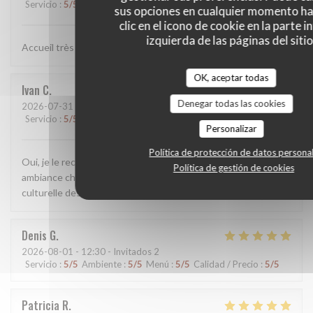
Servicio
:
5
/5
Ambiente
:
5
/5
Menú
:
4
/5
Calidad / Precio
:
4
/5
sus opciones en cualquier momento h
clic en el icono de cookie en la parte i
izquierda de las páginas del sitio
Accueil très agréable ! Plats très satisfaisants
OK, aceptar todas
Ivan
C
Denegar todas las cookies
2026-07-31
- 19:00 - Invitados 2
Servicio
:
5
/5
Ambiente
:
5
/5
Menú
:
5
/5
Calidad / Precio
:
5
/5
Personalizar
Política de protección de datos persona
Oui, je le recommande vivement, pour son service, son
Política de gestión de cookies
ambiance chaleureuse ainsi que sa richesse artistique et
culturelle des musicien.nes invité.es.
Denis
G
2026-08-01
- 12:30 - Invitados 2
Servicio
:
5
/5
Ambiente
:
5
/5
Menú
:
5
/5
Calidad / Precio
:
5
/5
Patricia
R