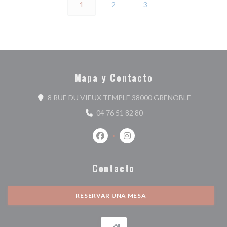
1
2
3
Mapa y Contacto
((abre en u
8 RUE DU VIEUX TEMPLE 38000 GRENOBLE
04 76 51 82 80
Facebook ((abre en una nueva ventan
Instagram ((abre en una nuev
Contacto
RESERVAR UNA MESA