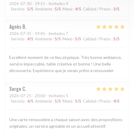
2026-07-30
- 19:15 - Invitados 4
Servicio
:
5
/5
Ambiente
:
5
/5
Menú
:
4
/5
Calidad / Precio
:
3
/5
Agnès
B
2026-07-31
- 19:45 - Invitados 7
Servicio
:
4
/5
Ambiente
:
5
/5
Menú
:
5
/5
Calidad / Precio
:
5
/5
Excellent moment de ce lieu atypique. Très bonne ambiance,
service impeccable, table créative et bonne ! Une belle
découverte. Expérience que je serais prête à renouveler
Serge
C
2026-07-25
- 20:00 - Invitados 5
Servicio
:
4
/5
Ambiente
:
5
/5
Menú
:
5
/5
Calidad / Precio
:
4
/5
Une carte renouvelée a chaque saison avec des propositions
originales, un service agréable et un accueil attentif.