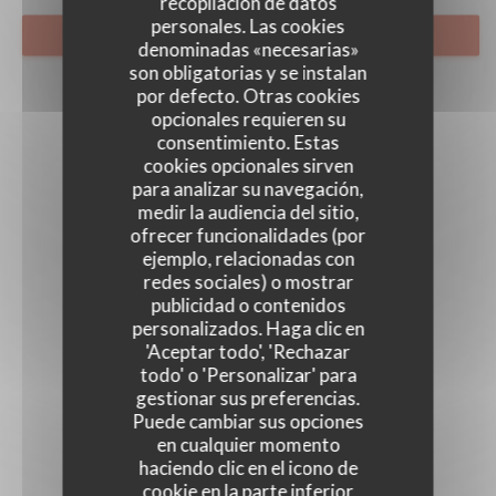
recopilación de datos
personales. Las cookies
RESERVAR UNA MESA
denominadas «necesarias»
son obligatorias y se instalan
por defecto. Otras cookies
opcionales requieren su
consentimiento. Estas
cookies opcionales sirven
para analizar su navegación,
medir la audiencia del sitio,
ofrecer funcionalidades (por
ejemplo, relacionadas con
redes sociales) o mostrar
publicidad o contenidos
personalizados. Haga clic en
'Aceptar todo', 'Rechazar
todo' o 'Personalizar' para
gestionar sus preferencias.
Puede cambiar sus opciones
en cualquier momento
haciendo clic en el icono de
cookie en la parte inferior