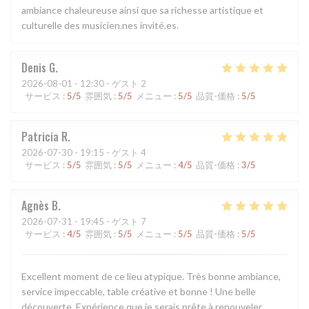
ambiance chaleureuse ainsi que sa richesse artistique et
culturelle des musicien.nes invité.es.
Denis
G
2026-08-01
- 12:30 - ゲスト 2
サービス
:
5
/5
雰囲気
:
5
/5
メニュー
:
5
/5
品質-価格
:
5
/5
Patricia
R
2026-07-30
- 19:15 - ゲスト 4
サービス
:
5
/5
雰囲気
:
5
/5
メニュー
:
4
/5
品質-価格
:
3
/5
Agnès
B
2026-07-31
- 19:45 - ゲスト 7
サービス
:
4
/5
雰囲気
:
5
/5
メニュー
:
5
/5
品質-価格
:
5
/5
Excellent moment de ce lieu atypique. Très bonne ambiance,
service impeccable, table créative et bonne ! Une belle
découverte. Expérience que je serais prête à renouveler