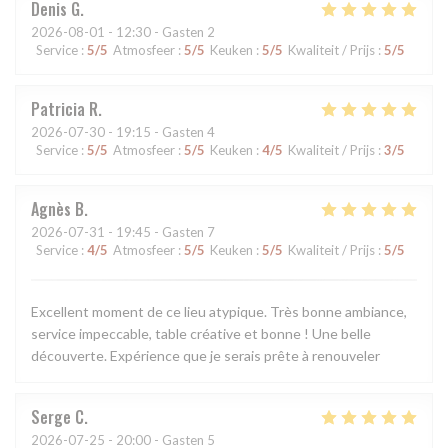
Denis
G
2026-08-01
- 12:30 - Gasten 2
Service
:
5
/5
Atmosfeer
:
5
/5
Keuken
:
5
/5
Kwaliteit / Prijs
:
5
/5
Patricia
R
2026-07-30
- 19:15 - Gasten 4
Service
:
5
/5
Atmosfeer
:
5
/5
Keuken
:
4
/5
Kwaliteit / Prijs
:
3
/5
Agnès
B
2026-07-31
- 19:45 - Gasten 7
Service
:
4
/5
Atmosfeer
:
5
/5
Keuken
:
5
/5
Kwaliteit / Prijs
:
5
/5
Excellent moment de ce lieu atypique. Très bonne ambiance,
service impeccable, table créative et bonne ! Une belle
découverte. Expérience que je serais prête à renouveler
Serge
C
2026-07-25
- 20:00 - Gasten 5