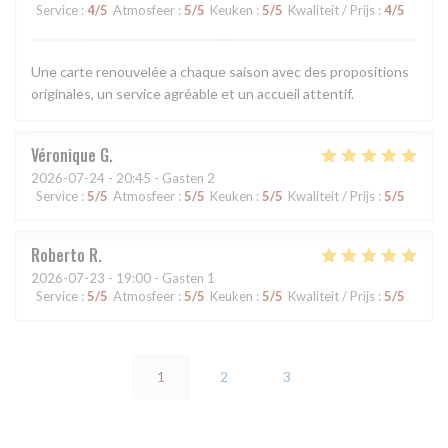
Service
:
4
/5
Atmosfeer
:
5
/5
Keuken
:
5
/5
Kwaliteit / Prijs
:
4
/5
Une carte renouvelée a chaque saison avec des propositions
originales, un service agréable et un accueil attentif.
Véronique
G
2026-07-24
- 20:45 - Gasten 2
Service
:
5
/5
Atmosfeer
:
5
/5
Keuken
:
5
/5
Kwaliteit / Prijs
:
5
/5
Roberto
R
2026-07-23
- 19:00 - Gasten 1
Service
:
5
/5
Atmosfeer
:
5
/5
Keuken
:
5
/5
Kwaliteit / Prijs
:
5
/5
1
2
3