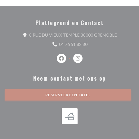
Plattegrond en Contact
((opent in 
8 RUE DU VIEUX TEMPLE 38000 GRENOBLE
04 76 51 82 80
Facebook ((opent in een nieuw venste
Instagram ((opent in een nieu
Neem contact met ons op
RESERVEER EEN TAFEL