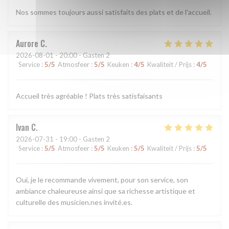
Nos sommes toujours aussi satisfaits des plats et de l'accueil.
Aurore
C
2026-08-01
- 20:00 - Gasten 2
Service
:
5
/5
Atmosfeer
:
5
/5
Keuken
:
4
/5
Kwaliteit / Prijs
:
4
/5
Accueil très agréable ! Plats très satisfaisants
Ivan
C
2026-07-31
- 19:00 - Gasten 2
Service
:
5
/5
Atmosfeer
:
5
/5
Keuken
:
5
/5
Kwaliteit / Prijs
:
5
/5
Oui, je le recommande vivement, pour son service, son
ambiance chaleureuse ainsi que sa richesse artistique et
culturelle des musicien.nes invité.es.