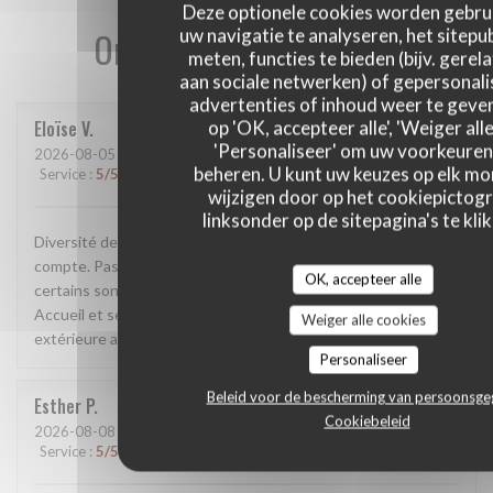
Deze optionele cookies worden gebru
Onze gastbeoordelingen
uw navigatie te analyseren, het sitepub
meten, functies te bieden (bijv. gerel
aan sociale netwerken) of gepersonal
advertenties of inhoud weer te geven
Eloïse
V
op 'OK, accepteer alle', 'Weiger alle
'Personaliseer' om uw voorkeuren
2026-08-05
- 19:15 - Gasten 4
beheren. U kunt uw keuzes op elk m
Service
:
5
/5
Atmosfeer
:
4
/5
Keuken
:
4
/5
Kwaliteit / Prijs
:
4
/5
wijzigen door op het cookiepictog
linksonder op de sitepagina's te klik
Diversité de plats pour que tout le monde y trouve sont
compte. Pas mal de choix en vege. Les plats ont du goûts et
OK, accepteer alle
certains sont originaux. Bonne cocktails avec et sans alcool.
Accueil et service très agréable. Salle climatisée et terrasse
Weiger alle cookies
extérieure agréable. Je recommande.
Personaliseer
Beleid voor de bescherming van persoonsg
Esther
P
Cookiebeleid
2026-08-08
- 13:00 - Gasten 2
Service
:
5
/5
Atmosfeer
:
5
/5
Keuken
:
5
/5
Kwaliteit / Prijs
:
5
/5