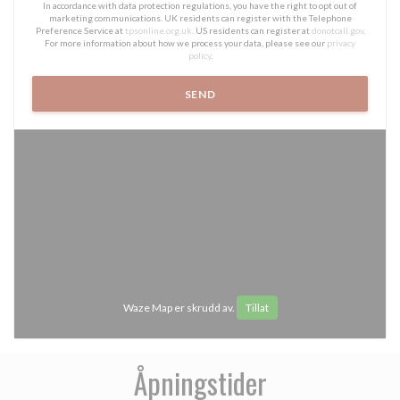
In accordance with data protection regulations, you have the right to opt out of
marketing communications. UK residents can register with the Telephone
Preference Service at
tpsonline.org.uk
. US residents can register at
donotcall.gov
.
For more information about how we process your data, please see our
privacy
policy
.
Waze Map er skrudd av.
Tillat
Åpningstider