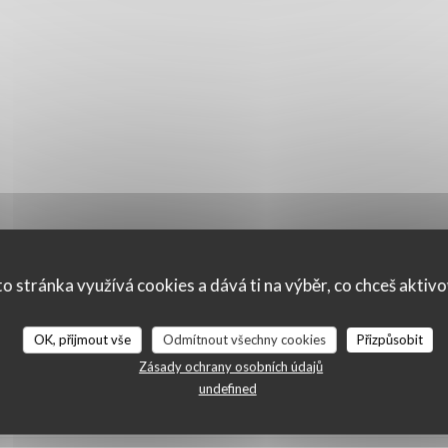
o stránka využívá cookies a dává ti na výběr, co chceš aktiv
OK, přijmout vše
Odmítnout všechny cookies
Přizpůsobit
ní našich zákazníků
Zásady ochrany osobních údajů
undefined