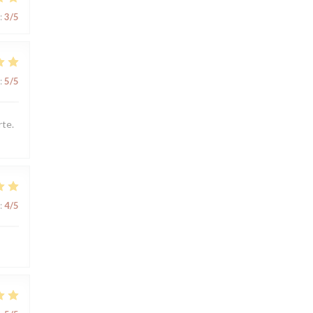
:
3
/5
:
5
/5
rte.
:
4
/5