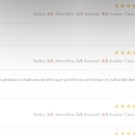
Služba
:
5
/5
Atmosféra
:
5
/5
Kuchyně
:
4
/5
Kvalita / Cena
Služba
:
5
/5
Atmosféra
:
5
/5
Kuchyně
:
5
/5
Kvalita / Cena
n ambiance chaleureuse ainsi que sa richesse artistique et culturelle de
Služba
:
5
/5
Atmosféra
:
5
/5
Kuchyně
:
5
/5
Kvalita / Cena