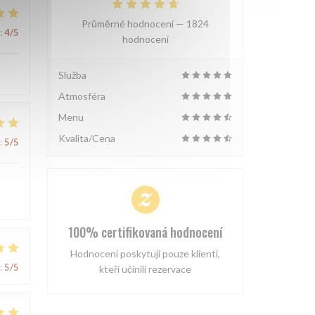
Průměrné hodnocení —
1824
:
4
/5
hodnoceni
Služba
Atmosféra
Menu
Kvalita/Cena
:
5
/5
s
100% certifikovaná hodnocení
Hodnocení poskytují pouze klienti,
:
5
/5
kteří učinili rezervace