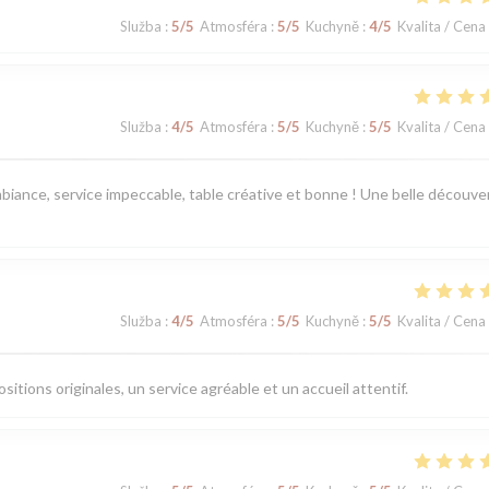
Služba
:
5
/5
Atmosféra
:
5
/5
Kuchyně
:
4
/5
Kvalita / Cena
Služba
:
4
/5
Atmosféra
:
5
/5
Kuchyně
:
5
/5
Kvalita / Cena
iance, service impeccable, table créative et bonne ! Une belle découve
Služba
:
4
/5
Atmosféra
:
5
/5
Kuchyně
:
5
/5
Kvalita / Cena
tions originales, un service agréable et un accueil attentif.