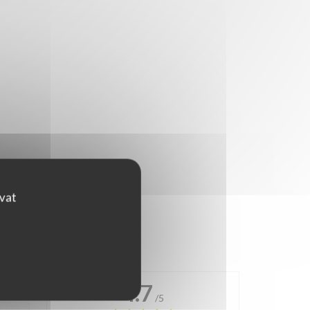
ovat
4.7
/5