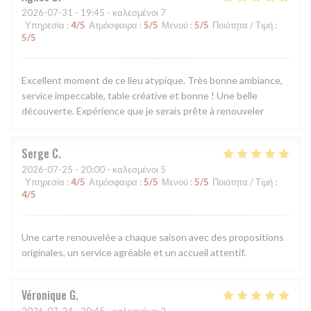
2026-07-31
- 19:45 - καλεσμένοι 7
Υπηρεσία
:
4
/5
Ατμόσφαιρα
:
5
/5
Μενού
:
5
/5
Ποιότητα / Τιμή
:
5
/5
Excellent moment de ce lieu atypique. Très bonne ambiance,
service impeccable, table créative et bonne ! Une belle
découverte. Expérience que je serais prête à renouveler
Serge
C
2026-07-25
- 20:00 - καλεσμένοι 5
Υπηρεσία
:
4
/5
Ατμόσφαιρα
:
5
/5
Μενού
:
5
/5
Ποιότητα / Τιμή
:
4
/5
Une carte renouvelée a chaque saison avec des propositions
originales, un service agréable et un accueil attentif.
Véronique
G
2026-07-24
- 20:45 - καλεσμένοι 2