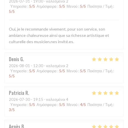
2026-07-31
- 19:00 - καλεσμένοι 2
Υπηρεσία
:
5
/5
Ατμόσφαιρα
:
5
/5
Μενού
:
5
/5
Ποιότητα / Τιμή
:
5
/5
Oui, je le recommande vivement, pour son service, son
ambiance chaleureuse ainsi que sa richesse artistique et
culturelle des musicien.nes invité.es.
Denis
G
2026-08-01
- 12:30 - καλεσμένοι 2
Υπηρεσία
:
5
/5
Ατμόσφαιρα
:
5
/5
Μενού
:
5
/5
Ποιότητα / Τιμή
:
5
/5
Patricia
R
2026-07-30
- 19:15 - καλεσμένοι 4
Υπηρεσία
:
5
/5
Ατμόσφαιρα
:
5
/5
Μενού
:
4
/5
Ποιότητα / Τιμή
:
3
/5
Agnès
B