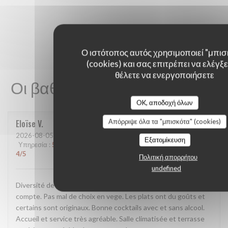
Ο ιστότοπος αυτός χρησιμοποιεί "μπισ
(cookies) και σας επιτρέπει να ελέγξετ
θέλετε να ενεργοποιήσετε
Οι βαθμολογίες πελατών μας
OK, αποδοχή όλων
Eloïse
V
Απόρριψε όλα τα "μπισκότα" (cookies)
2026-08-05
- 19:15 - καλεσμένοι 4
Εξατομίκευση
Υπηρεσία
:
5
/5
Ατμόσφαιρα
:
4
/5
Μενού
:
4
/5
Ποιότητα / Τιμή
:
4
/5
Πολιτική απορρήτου
undefined
Diversité de plats pour que tout le monde y trouve sont
compte. Pas mal de choix en vege. Les plats ont du goûts et
certains sont originaux. Bonne cocktails avec et sans alcool.
Accueil et service très agréable. Salle climatisée et terrasse