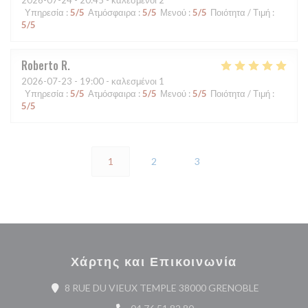
Υπηρεσία
:
5
/5
Ατμόσφαιρα
:
5
/5
Μενού
:
5
/5
Ποιότητα / Τιμή
:
5
/5
Roberto
R
2026-07-23
- 19:00 - καλεσμένοι 1
Υπηρεσία
:
5
/5
Ατμόσφαιρα
:
5
/5
Μενού
:
5
/5
Ποιότητα / Τιμή
:
5
/5
1
2
3
Χάρτης και Επικοινωνία
((ανοίγει σ
8 RUE DU VIEUX TEMPLE 38000 GRENOBLE