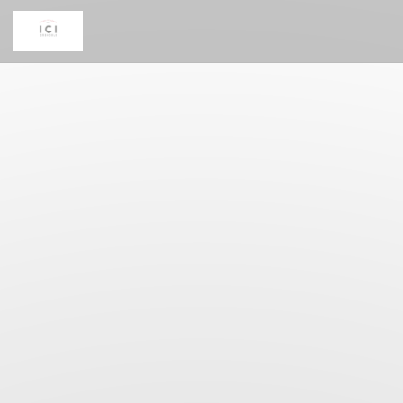
Πίνακας διαχείρισης "Μπισκότων" (Cookies)