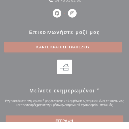
04 76 51 82 80
Facebook ((ανοίγει σε νέο παράθυρο
Instagram ((ανοίγει σε νέο 
Επικοινωνήστε μαζί μας
ΚΆΝΤΕ ΚΡΆΤΗΣΗ ΤΡΑΠΕΖΙΟΎ
Μείνετε ενημερωμένοι
*
Εγγραφείτε στο ενημερωτικό μας δελτίο για να λαμβάνετε εξατομικευμένες επικοινωνίες
και προσφορές μάρκετινγκ μέσω ηλεκτρονικού ταχυδρομείου από εμάς.
ΕΓΓΡΑΦΉ