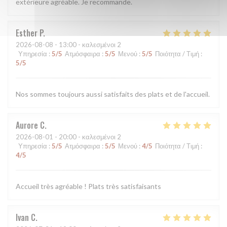
extérieure agréable. Je recommande.
Esther
P
2026-08-08
- 13:00 - καλεσμένοι 2
Υπηρεσία
:
5
/5
Ατμόσφαιρα
:
5
/5
Μενού
:
5
/5
Ποιότητα / Τιμή
:
5
/5
Nos sommes toujours aussi satisfaits des plats et de l'accueil.
Aurore
C
2026-08-01
- 20:00 - καλεσμένοι 2
Υπηρεσία
:
5
/5
Ατμόσφαιρα
:
5
/5
Μενού
:
4
/5
Ποιότητα / Τιμή
:
4
/5
Accueil très agréable ! Plats très satisfaisants
Ivan
C