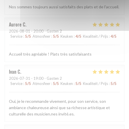
Nos sommes toujours aussi satisfaits des plats et de l'accueil.
Aurore
C
2026-08-01
- 20:00 - Gasten 2
Service
:
5
/5
Atmosfeer
:
5
/5
Keuken
:
4
/5
Kwaliteit / Prijs
:
4
/5
Accueil très agréable ! Plats très satisfaisants
Ivan
C
2026-07-31
- 19:00 - Gasten 2
Service
:
5
/5
Atmosfeer
:
5
/5
Keuken
:
5
/5
Kwaliteit / Prijs
:
5
/5
Oui, je le recommande vivement, pour son service, son
ambiance chaleureuse ainsi que sa richesse artistique et
culturelle des musicien.nes invité.es.