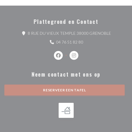
Plattegrond en Contact
((opent in 
8 RUE DU VIEUX TEMPLE 38000 GRENOBLE
04 76 51 82 80
Facebook ((opent in een nieuw venste
Instagram ((opent in een nieu
Neem contact met ons op
RESERVEER EEN TAFEL