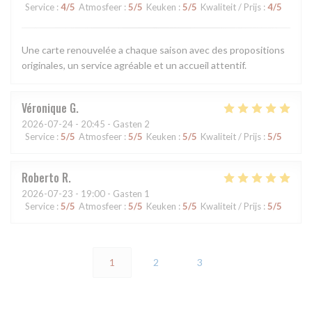
Service
:
4
/5
Atmosfeer
:
5
/5
Keuken
:
5
/5
Kwaliteit / Prijs
:
4
/5
Une carte renouvelée a chaque saison avec des propositions
originales, un service agréable et un accueil attentif.
Véronique
G
2026-07-24
- 20:45 - Gasten 2
Service
:
5
/5
Atmosfeer
:
5
/5
Keuken
:
5
/5
Kwaliteit / Prijs
:
5
/5
Roberto
R
2026-07-23
- 19:00 - Gasten 1
Service
:
5
/5
Atmosfeer
:
5
/5
Keuken
:
5
/5
Kwaliteit / Prijs
:
5
/5
1
2
3