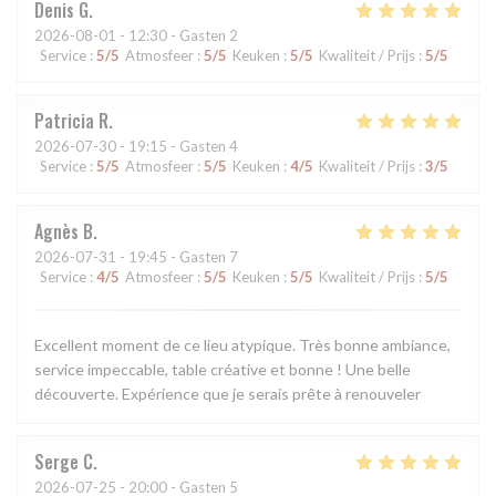
Denis
G
2026-08-01
- 12:30 - Gasten 2
Service
:
5
/5
Atmosfeer
:
5
/5
Keuken
:
5
/5
Kwaliteit / Prijs
:
5
/5
Patricia
R
2026-07-30
- 19:15 - Gasten 4
Service
:
5
/5
Atmosfeer
:
5
/5
Keuken
:
4
/5
Kwaliteit / Prijs
:
3
/5
Agnès
B
2026-07-31
- 19:45 - Gasten 7
Service
:
4
/5
Atmosfeer
:
5
/5
Keuken
:
5
/5
Kwaliteit / Prijs
:
5
/5
Excellent moment de ce lieu atypique. Très bonne ambiance,
service impeccable, table créative et bonne ! Une belle
découverte. Expérience que je serais prête à renouveler
Serge
C
2026-07-25
- 20:00 - Gasten 5