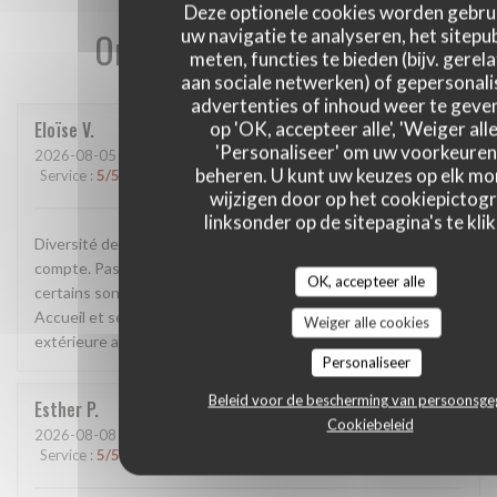
Deze optionele cookies worden gebru
Onze gastbeoordelingen
uw navigatie te analyseren, het sitepub
meten, functies te bieden (bijv. gerel
aan sociale netwerken) of gepersonal
advertenties of inhoud weer te geven
Eloïse
V
op 'OK, accepteer alle', 'Weiger alle
'Personaliseer' om uw voorkeuren
2026-08-05
- 19:15 - Gasten 4
beheren. U kunt uw keuzes op elk m
Service
:
5
/5
Atmosfeer
:
4
/5
Keuken
:
4
/5
Kwaliteit / Prijs
:
4
/5
wijzigen door op het cookiepictog
linksonder op de sitepagina's te klik
Diversité de plats pour que tout le monde y trouve sont
compte. Pas mal de choix en vege. Les plats ont du goûts et
OK, accepteer alle
certains sont originaux. Bonne cocktails avec et sans alcool.
Accueil et service très agréable. Salle climatisée et terrasse
Weiger alle cookies
extérieure agréable. Je recommande.
Personaliseer
Beleid voor de bescherming van persoonsg
Esther
P
Cookiebeleid
2026-08-08
- 13:00 - Gasten 2
Service
:
5
/5
Atmosfeer
:
5
/5
Keuken
:
5
/5
Kwaliteit / Prijs
:
5
/5