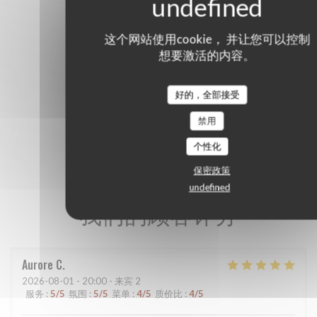
这个网站使用cookie， 并让您可以控制
想要激活的内容。
好的，全部接受
禁用
个性化
保密政策
undefined
我们的顾客评分
Aurore
C
2026-08-01
- 20:00 - 来宾 2
服务
:
5
/5
氛围
:
5
/5
菜单
:
4
/5
质价比
:
4
/5