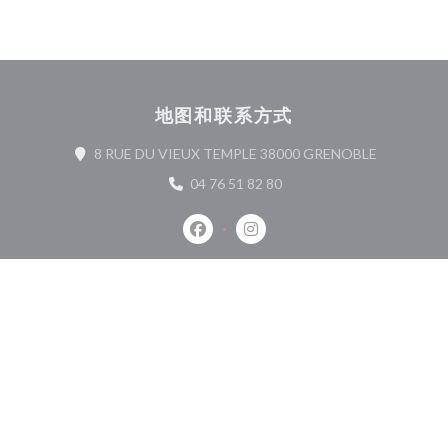
地图和联系方式
((在新窗口
8 RUE DU VIEUX TEMPLE 38000 GRENOBLE
04 76 51 82 80
Facebook ((在新窗口中打开))
Instagram ((在新窗口中打开)
联系我们
预订餐位