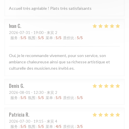
Accueil très agréable ! Plats très satisfaisants
Ivan
C
2026-07-31
- 19:00 - 来宾 2
服务
:
5
/5
氛围
:
5
/5
菜单
:
5
/5
质价比
:
5
/5
Oui, je le recommande vivement, pour son service, son
ambiance chaleureuse ainsi que sa richesse artistique et
culturelle des musicien.nes invité.es.
Denis
G
2026-08-01
- 12:30 - 来宾 2
服务
:
5
/5
氛围
:
5
/5
菜单
:
5
/5
质价比
:
5
/5
Patricia
R
2026-07-30
- 19:15 - 来宾 4
服务
:
5
/5
氛围
:
5
/5
菜单
:
4
/5
质价比
:
3
/5