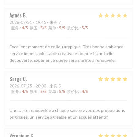
Agnès
B
2026-07-31
- 19:45 - 来宾 7
服务
:
4
/5
氛围
:
5
/5
菜单
:
5
/5
质价比
:
5
/5
Excellent moment de ce lieu atypique. Très bonne ambiance,
service impeccable, table créative et bonne ! Une belle
découverte. Expérience que je serais prête à renouveler
Serge
C
2026-07-25
- 20:00 - 来宾 5
服务
:
4
/5
氛围
:
5
/5
菜单
:
5
/5
质价比
:
4
/5
Une carte renouvelée a chaque saison avec des propositions
originales, un service agréable et un accueil attentif.
Véronique
G