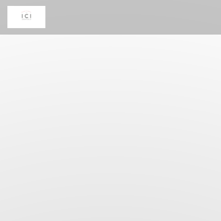
Πίνακας διαχείρισης "Μπισκότων" (Cookies)