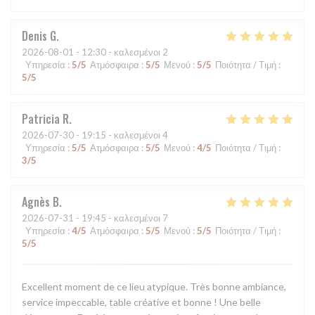
Denis
G
2026-08-01
- 12:30 - καλεσμένοι 2
Υπηρεσία
:
5
/5
Ατμόσφαιρα
:
5
/5
Μενού
:
5
/5
Ποιότητα / Τιμή
:
5
/5
Patricia
R
2026-07-30
- 19:15 - καλεσμένοι 4
Υπηρεσία
:
5
/5
Ατμόσφαιρα
:
5
/5
Μενού
:
4
/5
Ποιότητα / Τιμή
:
3
/5
Agnès
B
2026-07-31
- 19:45 - καλεσμένοι 7
Υπηρεσία
:
4
/5
Ατμόσφαιρα
:
5
/5
Μενού
:
5
/5
Ποιότητα / Τιμή
:
5
/5
Excellent moment de ce lieu atypique. Très bonne ambiance,
service impeccable, table créative et bonne ! Une belle