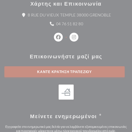
Χάρτης και Επικοινωνία
((ανοίγει σ
8 RUE DU VIEUX TEMPLE 38000 GRENOBLE
04 76 51 82 80
Facebook ((ανοίγει σε νέο παράθυρο
Instagram ((ανοίγει σε νέο 
Επικοινωνήστε μαζί μας
ΚΆΝΤΕ ΚΡΆΤΗΣΗ ΤΡΑΠΕΖΙΟΎ
Μείνετε ενημερωμένοι
*
Εγγραφείτε στο ενημερωτικό μας δελτίο για να λαμβάνετε εξατομικευμένες επικοινωνίες
και προσφορές μάρκετινγκ μέσω ηλεκτρονικού ταχυδρομείου από εμάς.