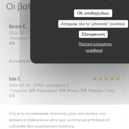
Οι βαθμολογίες πελατών μας
OK, αποδοχή όλων
Απόρριψε όλα τα "μπισκότα" (cookies)
Aurore
C
2026-08-01
- 20:00 - καλεσμένοι 2
Εξατομίκευση
Υπηρεσία
:
5
/5
Ατμόσφαιρα
:
5
/5
Μενού
:
4
/5
Ποιότητα / Τιμή
:
4
/5
Πολιτική απορρήτου
undefined
Accueil très agréable ! Plats très satisfaisants
Ivan
C
2026-07-31
- 19:00 - καλεσμένοι 2
Υπηρεσία
:
5
/5
Ατμόσφαιρα
:
5
/5
Μενού
:
5
/5
Ποιότητα / Τιμή
:
5
/5
Oui, je le recommande vivement, pour son service, son
ambiance chaleureuse ainsi que sa richesse artistique et
culturelle des musicien.nes invité.es.