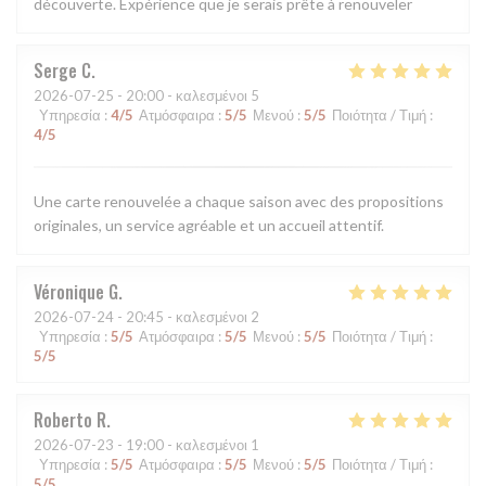
découverte. Expérience que je serais prête à renouveler
Serge
C
2026-07-25
- 20:00 - καλεσμένοι 5
Υπηρεσία
:
4
/5
Ατμόσφαιρα
:
5
/5
Μενού
:
5
/5
Ποιότητα / Τιμή
:
4
/5
Une carte renouvelée a chaque saison avec des propositions
originales, un service agréable et un accueil attentif.
Véronique
G
2026-07-24
- 20:45 - καλεσμένοι 2
Υπηρεσία
:
5
/5
Ατμόσφαιρα
:
5
/5
Μενού
:
5
/5
Ποιότητα / Τιμή
:
5
/5
Roberto
R
2026-07-23
- 19:00 - καλεσμένοι 1
Υπηρεσία
:
5
/5
Ατμόσφαιρα
:
5
/5
Μενού
:
5
/5
Ποιότητα / Τιμή
:
5
/5