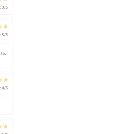
:
3
/5
:
5
/5
rte.
:
4
/5