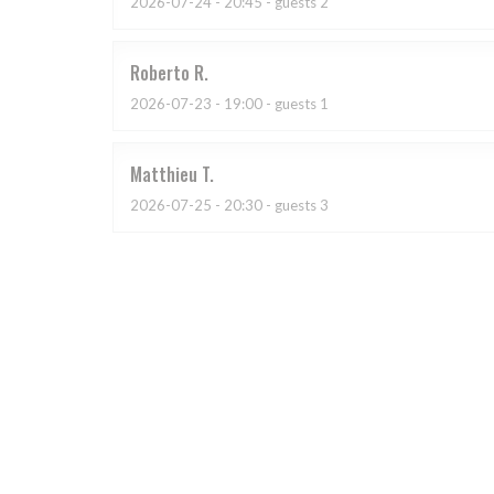
2026-07-24
- 20:45 - guests 2
Roberto
R
2026-07-23
- 19:00 - guests 1
Matthieu
T
2026-07-25
- 20:30 - guests 3
Gaëlle
P
2026-07-22
- 19:30 - guests 2