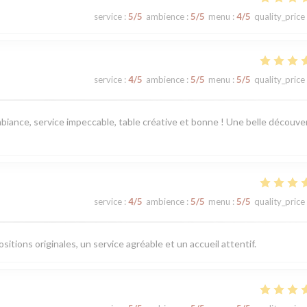
service
:
5
/5
ambience
:
5
/5
menu
:
4
/5
quality_price
service
:
4
/5
ambience
:
5
/5
menu
:
5
/5
quality_price
iance, service impeccable, table créative et bonne ! Une belle découve
service
:
4
/5
ambience
:
5
/5
menu
:
5
/5
quality_price
tions originales, un service agréable et un accueil attentif.