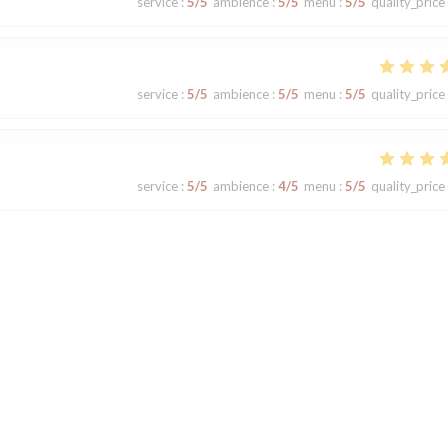
service
:
5
/5
ambience
:
5
/5
menu
:
5
/5
quality_price
service
:
5
/5
ambience
:
5
/5
menu
:
5
/5
quality_price
service
:
5
/5
ambience
:
4
/5
menu
:
5
/5
quality_price
service
:
5
/5
ambience
:
5
/5
menu
:
4
/5
quality_price
1
2
3