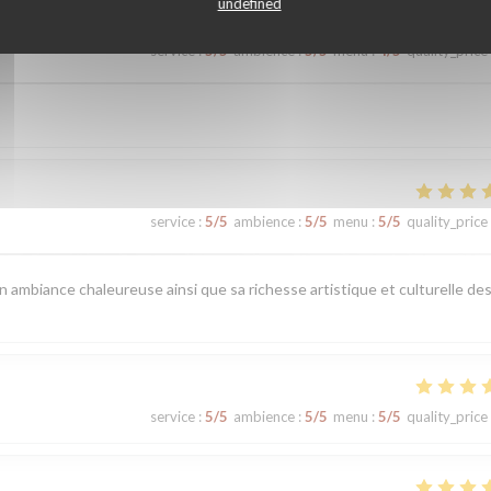
undefined
service
:
5
/5
ambience
:
5
/5
menu
:
4
/5
quality_price
service
:
5
/5
ambience
:
5
/5
menu
:
5
/5
quality_price
n ambiance chaleureuse ainsi que sa richesse artistique et culturelle de
service
:
5
/5
ambience
:
5
/5
menu
:
5
/5
quality_price