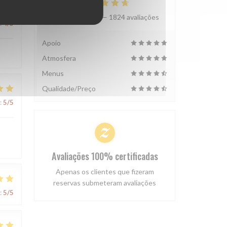
Avaliação média —
1824 avaliações
:
4
/5
Apoio
Atmosfera
Menus
Qualidade/Preço
:
5
/5
s
Avaliações 100% certificadas
Apenas os clientes que fizeram
reservas submeteram avaliações
:
5
/5