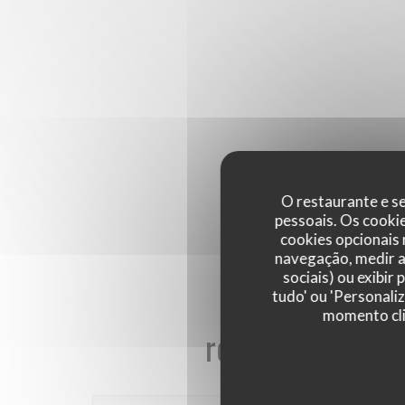
O restaurante e se
pessoais. Os cooki
cookies opcionais
navegação, medir a 
sociais) ou exibir
tudo' ou 'Personali
momento cli
reviews_from_ou