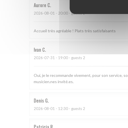
Aurore
C
2026-08-01
- 20:00 - guests 2
Accueil très agréable ! Plats très satisfaisants
Ivan
C
2026-07-31
- 19:00 - guests 2
Oui, je le recommande vivement, pour son service, so
musicien.nes invité.es.
Denis
G
2026-08-01
- 12:30 - guests 2
Patricia
R