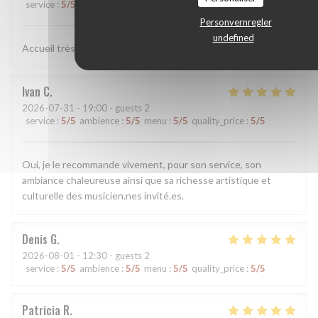
service
:
5
/5
ambience
:
5
/5
menu
:
4
/5
quality_price
:
4
/5
Personvernregler
undefined
Accueil très agréable ! Plats très satisfaisants
Ivan
C
2026-07-31
- 19:00 - guests 2
service
:
5
/5
ambience
:
5
/5
menu
:
5
/5
quality_price
:
5
/5
Oui, je le recommande vivement, pour son service, son
ambiance chaleureuse ainsi que sa richesse artistique et
culturelle des musicien.nes invité.es.
Denis
G
2026-08-01
- 12:30 - guests 2
service
:
5
/5
ambience
:
5
/5
menu
:
5
/5
quality_price
:
5
/5
Patricia
R