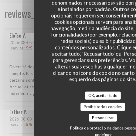
denominados «necessários» são obri
e instalados por padrão. Outros c
reviews_from_our_clients_following_
opcionais requerem seu consentiment
cookies opcionais servem para anali
navegação, medir a audiência do site,
funcionalidades (por exemplo, relaci
Eloïse
V
redes sociais) ou exibir publicida
2026-08-05
- 19:15 - guests 4
conteúdos personalizados. Clique 
service
:
5
/5
ambience
:
4
/5
menu
:
4
/5
quality_price
:
4
/5
aceitar tudo', 'Recusar tudo' ou 'Pers
para gerenciar suas preferências. V
alterar suas escolhas a qualquer 
Diversité de plats pour que tout le monde y trouve sont
clicando no ícone de cookie no canto 
compte. Pas mal de choix en vege. Les plats ont du goûts et
esquerdo das páginas do site
certains sont originaux. Bonne cocktails avec et sans alcool.
Accueil et service très agréable. Salle climatisée et terrasse
extérieure agréable. Je recommande.
OK, aceitar tudo
Proíbe todos cookies
Esther
P
Personalizar
2026-08-08
- 13:00 - guests 2
service
:
5
/5
ambience
:
5
/5
menu
:
5
/5
quality_price
:
5
/5
Política de proteção de dados pesso
undefined