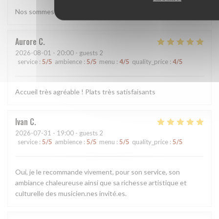
Nos sommes toujours aussi satisfaits des plats et de l'accueil.
Aurore
C
2026-08-01
- 20:00 - guests 2
service
:
5
/5
ambience
:
5
/5
menu
:
4
/5
quality_price
:
4
/5
Accueil très agréable ! Plats très satisfaisants
Ivan
C
2026-07-31
- 19:00 - guests 2
service
:
5
/5
ambience
:
5
/5
menu
:
5
/5
quality_price
:
5
/5
Oui, je le recommande vivement, pour son service, son
ambiance chaleureuse ainsi que sa richesse artistique et
culturelle des musicien.nes invité.es.