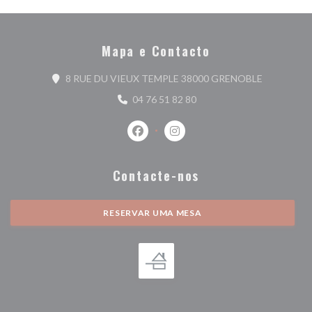
Mapa e Contacto
((abre numa
8 RUE DU VIEUX TEMPLE 38000 GRENOBLE
04 76 51 82 80
Facebook ((abre numa nova janela))
Instagram ((abre numa nova j
Contacte-nos
RESERVAR UMA MESA