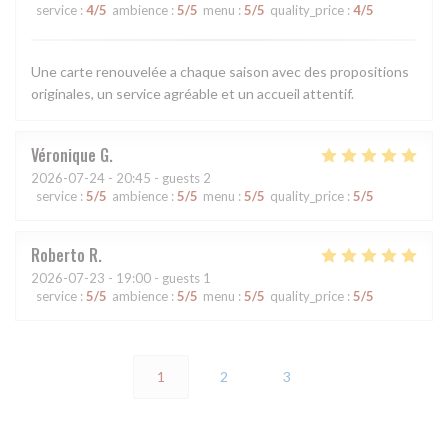
service
:
4
/5
ambience
:
5
/5
menu
:
5
/5
quality_price
:
4
/5
Une carte renouvelée a chaque saison avec des propositions
originales, un service agréable et un accueil attentif.
Véronique
G
2026-07-24
- 20:45 - guests 2
service
:
5
/5
ambience
:
5
/5
menu
:
5
/5
quality_price
:
5
/5
Roberto
R
2026-07-23
- 19:00 - guests 1
service
:
5
/5
ambience
:
5
/5
menu
:
5
/5
quality_price
:
5
/5
1
2
3