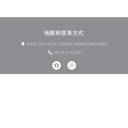
地图和联系方式
((在新窗口
8 RUE DU VIEUX TEMPLE 38000 GRENOBLE
04 76 51 82 80
Facebook ((在新窗口中打开))
Instagram ((在新窗口中打开)
联系我们
预订餐位