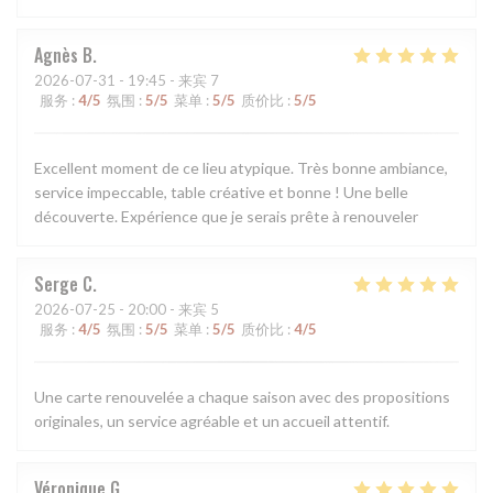
Agnès
B
2026-07-31
- 19:45 - 来宾 7
服务
:
4
/5
氛围
:
5
/5
菜单
:
5
/5
质价比
:
5
/5
Excellent moment de ce lieu atypique. Très bonne ambiance,
service impeccable, table créative et bonne ! Une belle
découverte. Expérience que je serais prête à renouveler
Serge
C
2026-07-25
- 20:00 - 来宾 5
服务
:
4
/5
氛围
:
5
/5
菜单
:
5
/5
质价比
:
4
/5
Une carte renouvelée a chaque saison avec des propositions
originales, un service agréable et un accueil attentif.
Véronique
G