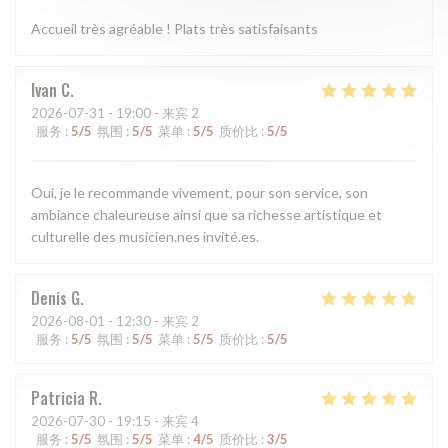
Accueil très agréable ! Plats très satisfaisants
Ivan
C
2026-07-31
- 19:00 - 来宾 2
服务
:
5
/5
氛围
:
5
/5
菜单
:
5
/5
质价比
:
5
/5
Oui, je le recommande vivement, pour son service, son
ambiance chaleureuse ainsi que sa richesse artistique et
culturelle des musicien.nes invité.es.
Denis
G
2026-08-01
- 12:30 - 来宾 2
服务
:
5
/5
氛围
:
5
/5
菜单
:
5
/5
质价比
:
5
/5
Patricia
R
2026-07-30
- 19:15 - 来宾 4
服务
:
5
/5
氛围
:
5
/5
菜单
:
4
/5
质价比
:
3
/5