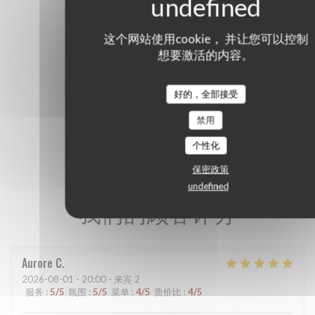
这个网站使用cookie， 并让您可以控制
想要激活的内容。
好的，全部接受
禁用
个性化
保密政策
undefined
我们的顾客评分
Aurore
C
2026-08-01
- 20:00 - 来宾 2
服务
:
5
/5
氛围
:
5
/5
菜单
:
4
/5
质价比
:
4
/5