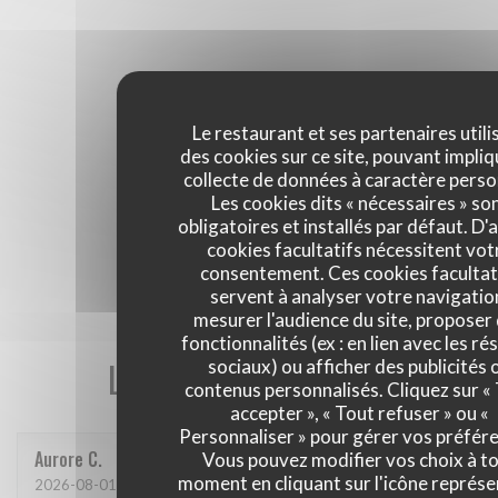
Le restaurant et ses partenaires utili
des cookies sur ce site, pouvant impliq
collecte de données à caractère perso
Les cookies dits « nécessaires » so
obligatoires et installés par défaut. D'
cookies facultatifs nécessitent vot
consentement. Ces cookies facultat
servent à analyser votre navigatio
mesurer l'audience du site, proposer
fonctionnalités (ex : en lien avec les r
Les avis de nos clients
sociaux) ou afficher des publicités 
contenus personnalisés. Cliquez sur «
accepter », « Tout refuser » ou «
Personnaliser » pour gérer vos préfér
Aurore
C
Vous pouvez modifier vos choix à t
moment en cliquant sur l'icône représ
2026-08-01
- 20:00 - Couverts 2